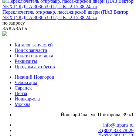
Переключатель откр/закр. пассажирской двери (ПАЗ Вектор
NEXT) КДПА.303653.012, ПКл.2.15.38.24.з.о
по запросу
ЗАКАЗАТЬ
Каталог запчастей
Поиск запчасти
Оплата и доставка
Реквизиты
Продажа автобусов
Нижний Новгород
Чебоксары
Саранск
Пенза
Йошкар-ола
Москва
Йошкар-Ола , ул. Прохорова, 39 к1
info@itrparts.ru
8 (800) 333-78-29
‪+7 (920) 291-11-11